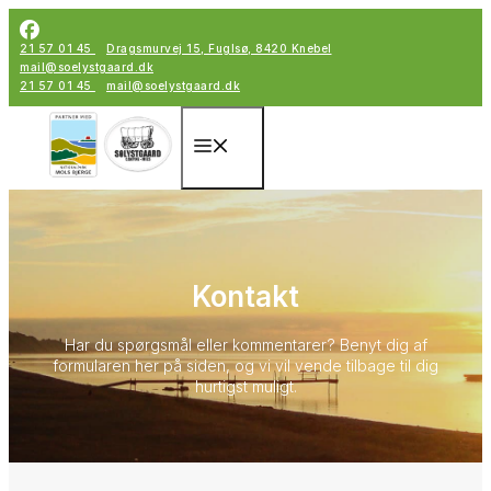
Hop
til
21 57 01 45
Dragsmurvej 15, Fuglsø, 8420 Knebel
indhold
mail@soelystgaard.dk
21 57 01 45
mail@soelystgaard.dk
Menu
Kontakt
Har du spørgsmål eller kommentarer? Benyt dig af
formularen her på siden, og vi vil vende tilbage til dig
hurtigst muligt.