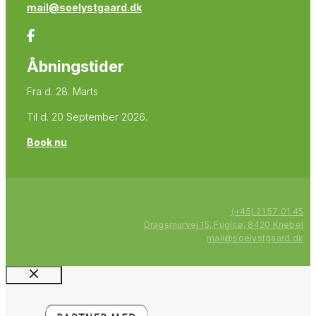
mail@soelystgaard.dk
Åbningstider
Fra d. 28. Marts
Til d. 20 September 2026.
Book nu
(+45) 21 57 01 45
Dragsmurvej 15, Fuglsø, 8420 Knebel
mail@soelystgaard.dk
Luk